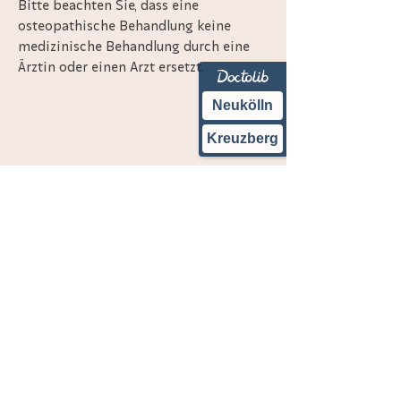
Bitte beachten Sie, dass eine
osteopathische Behandlung keine
medizinische Behandlung durch eine
Ärztin oder einen Arzt ersetzt.
Neukölln
Kreuzberg
KONTAKT
Johanna Feindert
Tel.:
+49 160 91152308
info@osteopathie-feindert.de
STANDORT NEUKÖLLN