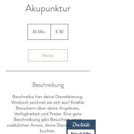
Akupunktur
30
Euro
45 Min.
4
€ 30
5
M
i
n
Weiter
.
Beschreibung
Beschreibe hier deine Dienstleistung.
Wodurch zeichnet sie sich aus? Erzähle
Besuchern über deine Angebote,
Verfügbarkeit und Preise. Eine gute
Beschreibung gibt Besuchern einen
zusätzlichen Anreiz, deine Dienstleistung zu
buchen.